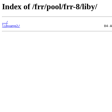
Index of /frr/pool/frr-8/liby/
../
libyang2/