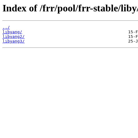
Index of /frr/pool/frr-stable/liby
../
libyang/
libyang2/
libyang3/